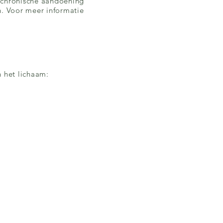
n chronische aandoening
n. Voor meer informatie
n het lichaam: