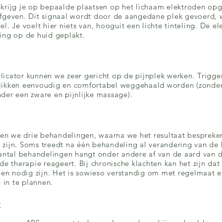
krijg je op bepaalde plaatsen op het lichaam elektroden opg
fgeven. Dit signaal wordt door de aangedane plek gevoerd, w
l. Je voelt hier niets van, hooguit een lichte tinteling. De e
ding op de huid geplakt.
icator kunnen we zeer gericht op de pijnplek werken. Trigge
likken eenvoudig en comfortabel weggehaald worden (zonder 
der een zware en pijnlijke massage).
nnen we drie behandelingen, waarna we het resultaat besprek
zijn. Soms treedt na één behandeling al verandering van de 
aantal behandelingen hangt onder andere af van de aard van d
de therapie reageert. Bij chronische klachten kan het zijn da
n nodig zijn. Het is sowieso verstandig om met regelmaat 
in te plannen.
t