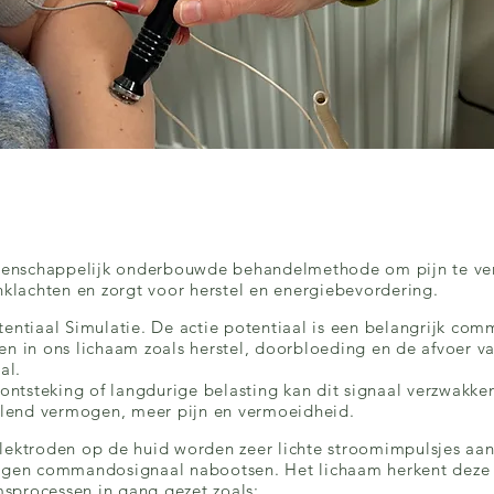
wetenschappelijk onderbouwde behandelmethode om pijn te ve
jnklachten en zorgt voor herstel en energiebevordering.
tentiaal Simulatie. De actie potentiaal is een belangrijk co
n in ons lichaam zoals herstel, doorbloeding en de afvoer van
al.
 ontsteking of langdurige belasting kan dit signaal verzwakke
ellend vermogen, meer pijn en vermoeidheid.
lektroden op de huid worden zeer lichte stroomimpulsjes aa
eigen commandosignaal nabootsen. Het lichaam herkent deze
sprocessen in gang gezet zoals: