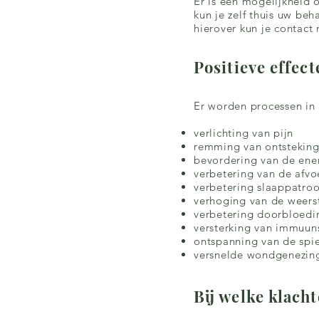
Er is een mogelijkheid 
kun je zelf thuis uw be
hierover kun je contac
Positieve effec
Er worden processen in 
verlichting van pijn
remming van ontstekin
bevordering van de ene
verbetering van de afvoe
verbetering slaappatro
verhoging van de weers
verbetering doorbloedi
versterking van immuun
ontspanning van de spi
versnelde wondgenezing
Bij welke klach