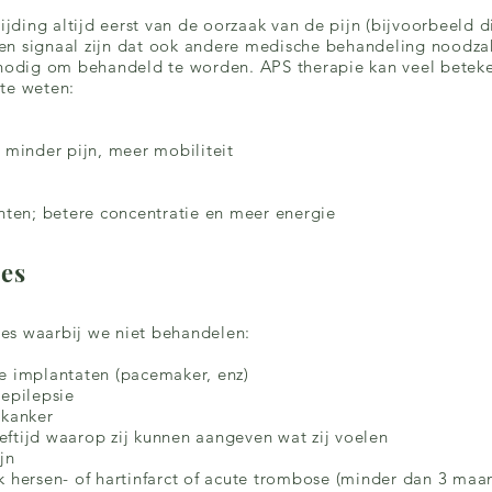
rijding altijd eerst van de oorzaak van de pijn (bijvoorbeeld 
 een signaal zijn dat ook andere medische behandeling noodzak
s nodig om behandeld te worden. APS therapie kan veel bete
te weten:
; minder pijn, meer mobiliteit
chten; betere concentratie en meer energie
ies
ties waarbij we niet behandelen:
e implantaten (pacemaker, enz)
 epilepsie
 kanker
ftijd waarop zij kunnen aangeven wat zij voelen
jn
k hersen- of hartinfarct of acute trombose (minder dan 3 maa