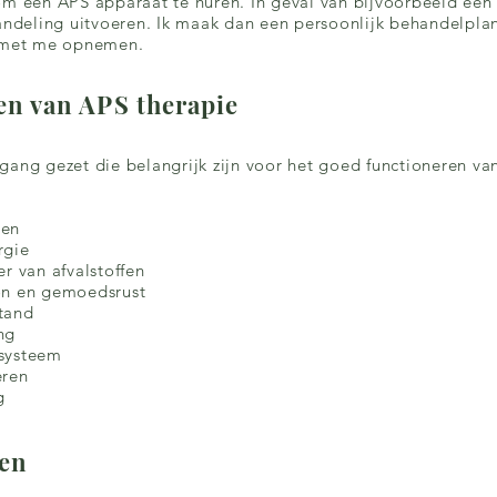
om een APS apparaat te huren. In geval van bijvoorbeeld ee
handeling uitvoeren. Ik maak dan een persoonlijk behandelpla
t met me opnemen.
ten van APS therapie
gang gezet die belangrijk zijn voor het goed functioneren va
gen
rgie
r van afvalstoffen
on en gemoedsrust
tand
ng
systeem
eren
​
ten