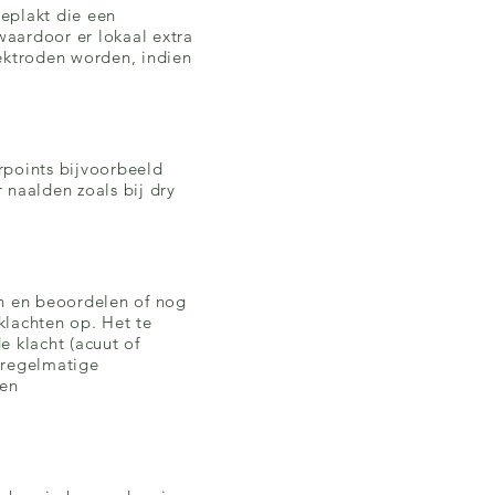
eplakt die een
aardoor er lokaal extra
lektroden worden, indien
rpoints bijvoorbeeld
naalden zoals bij dry
en en beoordelen of nog
klachten op. Het te
e klacht (acuut of
t regelmatige
een