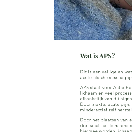
Wat is APS?
Dit is een veilige en 
acute als chronische pi
APS staat voor Actie Po
lichaam en veel processe
afhankelijk van dit signa
Door ziekte, acute pijn,
minderactief zelf herst
Door het plaatsen van e
die exact het lichaams
hiermee worden lichaam