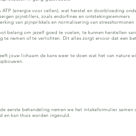
ATP (energie voor cellen), wat herstel en doorbloeding ond
seigen pijnstillers, zoals endorfines en ontstekingsremmers
erking van pijnprikkels en normalisering van stresshormonen
oot belang om jezelf goed te voelen, te kunnen herstellen van 
eg te nemen of te verlichten. Dit alles zorgt ervoor dat een be
eft jouw lichaam de kans weer te doen wat het van nature wil
 opbouwen.
de eerste behandeling nemen we het intakeformulier samen d
rd en kan thuis worden ingevuld.