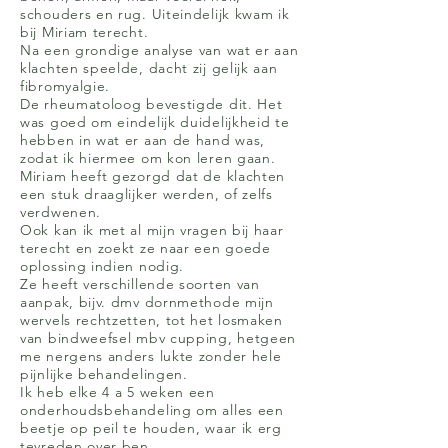
schouders en rug. Uiteindelijk kwam ik
bij Miriam terecht.
Na een grondige analyse van wat er aan
klachten speelde, dacht zij gelijk aan
fibromyalgie.
De rheumatoloog bevestigde dit. Het
was goed om eindelijk duidelijkheid te
hebben in wat er aan de hand was,
zodat ik hiermee om kon leren gaan.
Miriam heeft gezorgd dat de klachten
een stuk draaglijker werden, of zelfs
verdwenen.
Ook kan ik met al mijn vragen bij haar
terecht en zoekt ze naar een goede
oplossing indien nodig.
Ze heeft verschillende soorten van
aanpak, bijv. dmv dornmethode mijn
wervels rechtzetten, tot het losmaken
van bindweefsel mbv cupping, hetgeen
me nergens anders lukte zonder hele
pijnlijke behandelingen.
Ik heb elke 4 a 5 weken een
onderhoudsbehandeling om alles een
beetje op peil te houden, waar ik erg
tevreden over ben.