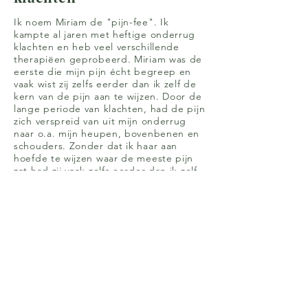
Ik noem Miriam de "pijn-fee". Ik
kampte al jaren met heftige onderrug
klachten en heb veel verschillende
therapiëen geprobeerd. Miriam was de
eerste die mijn pijn écht begreep en
vaak wist zij zelfs eerder dan ik zelf de
kern van de pijn aan te wijzen. Door de
lange periode van klachten, had de pijn
zich verspreid van uit mijn onderrug
naar o.a. mijn heupen, bovenbenen en
schouders. Zonder dat ik haar aan
hoefde te wijzen waar de meeste pijn
zat had zij vaak zelfs eerder dan ik zelf
de oorsprong van de pijn in de gaten.
Haar methode heeft bij mij echt
geholpen. Vanwege haar
deskundigheid en haar fijne
persoonlijkheid zou ik haar aan
iedereen aanraden! Renske van
Kollenburg
Vrouw - 63 jaar -
evenwichtsproblemen en