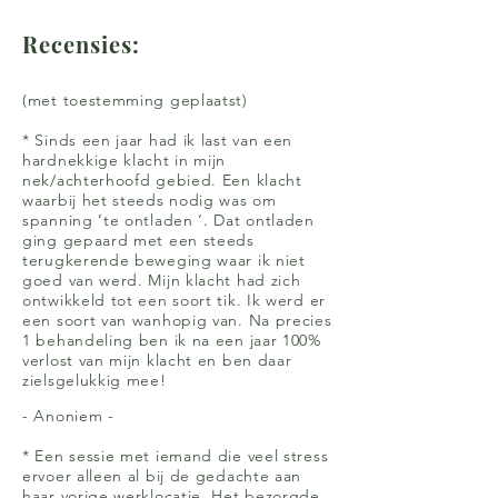
Recensies:
(met toestemming geplaatst)
* Sinds een jaar had ik last van een
hardnekkige klacht in mijn
nek/achterhoofd gebied. Een klacht
waarbij het steeds nodig was om
spanning ‘te ontladen ‘. Dat ontladen
ging gepaard met een steeds
terugkerende beweging waar ik niet
goed van werd. Mijn klacht had zich
ontwikkeld tot een soort tik. Ik werd er
een soort van wanhopig van. Na precies
1 behandeling ben ik na een jaar 100%
verlost van mijn klacht en ben daar
zielsgelukkig mee!
- Anoniem -
* Een sessie met iemand die veel stress
ervoer alleen al bij de gedachte aan
haar vorige werklocatie. Het bezorgde