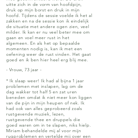
uitte zich in de vorm van hoofdpijn,
druk op mijn borst en druk in mijn
hoofd. Tijdens de sessie voelde ik het al
zakken en na de sessie kon ik eindelijk
de situatie met andere ogen zien, veel
milder. Ik kan er nu veel beter mee om
gaan en voel meer rust in het
algemeen. En als het op bepaalde
momenten nodig is, kan ik met een
oefening weer de rust vinden. Het gaat
goed en ik ben hier heel erg blij mee.
- Vrouw, 73 jaar -
* Ik slaap weer! Ik had al bijna 1 jaar
problemen met inslapen, lag om de
dag wakker tot half 5 en zat uren
beneden omdat ik niet meer kon liggen
van de pijn in mijn heupen of nek. Ik
had ook van alles geprobeerd zoals
rustgevende muziek, lezen,
rustgevende thee en druppels die
goed waren om in te slapen, niks hielp.
Miriam behandelde mij al voor mijn
rugproblemen en vertelde mij over een