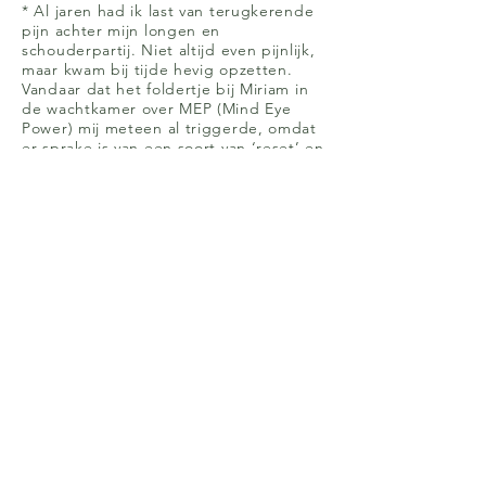
* Al jaren had ik last van terugkerende
pijn achter mijn longen en
schouderpartij. Niet altijd even pijnlijk,
maar kwam bij tijde hevig opzetten.
Vandaar dat het foldertje bij Miriam in
de wachtkamer over MEP (Mind Eye
Power) mij meteen al triggerde, omdat
er sprake is van een soort van ‘reset’ en
nieuwe verbindingen aanmaken die
invloed hebben op lichamelijk,
emotioneel, mentaal en relationeel vlak.
Ik geloof nl heel erg dat alles met
elkaar samenhangt dus raakten deze
woorden ook diep in mij. Samen gingen
wij terug naar het moment (waarvan ik
dacht dat deze pijn wel eens vandaan
zou kunnen komen). Bij mij was dat een
moment op zolder…terug (in gedachte)
bij dat moment zat ik nu tegenover
Miriam, ongeveer 1,5 meter en deed zij
bewegingen voor met haar arm (hand-
vinger) die ik met mijn ogen moest
volgen. Ook mbv mijn ademhaling werd
dit versterkt.
Een poosje intens met je ogen volgen