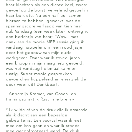
haar klachten als een dichte keel, zwaar
gevoel op de borst, vervelend gevoel in
haar buik etc. Na een half uur samen
hieraan te hebben 'gewerkt' was de
spanningscore verlaagd van tien naar
nul. Vandaag (een week later) ontving ik
een berichtje van haar; "Wow.. met
dank aan de mooie MEP sessie ging ik
vandaag huppelend in een rood jasje
door het gebouw van mijn oude
werkgever. Daar waar ik zoveel jaren
een knoop in mijn maag heb gevoeld,
was het vandaag helemaal kalm en
rustig. Super mooie gesprekken
gevoerd en huppelend en energiek de
deur weer uit! Dankbaar!.
- Annemijn Kramer, van Coach- en
trainingspraktijk Rust in je brein -
* Ik wilde af van de druk die ik ervaarde
als ik dacht aan een bepaalde
gebeurtenis. Een voorval waar ik niet
mee om kon gaan en waar ik steeds
mee geconfronteerd werd. De druk