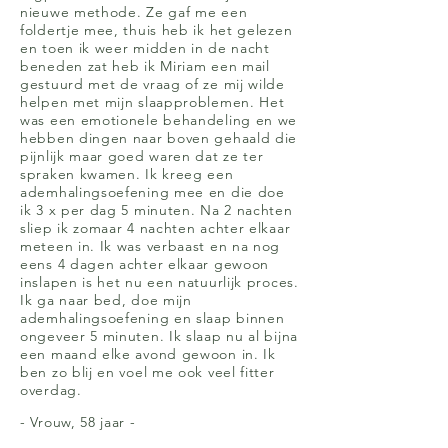
nieuwe methode. Ze gaf me een
foldertje mee, thuis heb ik het gelezen
en toen ik weer midden in de nacht
beneden zat heb ik Miriam een mail
gestuurd met de vraag of ze mij wilde
helpen met mijn slaapproblemen. Het
was een emotionele behandeling en we
hebben dingen naar boven gehaald die
pijnlijk maar goed waren dat ze ter
spraken kwamen. Ik kreeg een
ademhalingsoefening mee en die doe
ik 3 x per dag 5 minuten. Na 2 nachten
sliep ik zomaar 4 nachten achter elkaar
meteen in. Ik was verbaast en na nog
eens 4 dagen achter elkaar gewoon
inslapen is het nu een natuurlijk proces.
Ik ga naar bed, doe mijn
ademhalingsoefening en slaap binnen
ongeveer 5 minuten. Ik slaap nu al bijna
een maand elke avond gewoon in. Ik
ben zo blij en voel me ook veel fitter
overdag.
- Vrouw, 58 jaar -