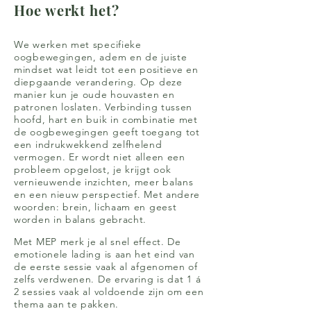
Hoe werkt het?
We werken met specifieke
oogbewegingen, adem en de juiste
mindset wat leidt tot een positieve en
diepgaande verandering. Op deze
manier kun je oude houvasten en
patronen loslaten. Verbinding tussen
hoofd, hart en buik in combinatie met
de oogbewegingen geeft toegang tot
een indrukwekkend zelfhelend
vermogen. Er wordt niet alleen een
probleem opgelost, je krijgt ook
vernieuwende inzichten, meer balans
en een nieuw perspectief. Met andere
woorden: brein, lichaam en geest
worden in balans gebracht.
Met MEP merk je al snel effect. De
emotionele lading is aan het eind van
de eerste sessie vaak al afgenomen of
zelfs verdwenen. De ervaring is dat 1 á
2 sessies vaak al voldoende zijn om een
thema aan te pakken.