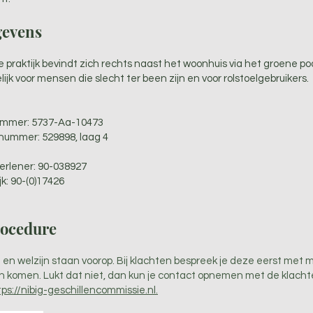
gevens
praktijk bevindt zich rechts naast het woonhuis via het groene poor
ijk voor mensen die slecht ter been zijn en voor rolstoelgebruikers.
ummer: 5737-Aa-10473
enummer: 529898, laag 4
rlener: 90-038927
k: 90-(0)17426
rocedure
en welzijn staan voorop. Bij klachten bespreek je deze eerst met m
n komen. Lukt dat niet, dan kun je contact opnemen met de klach
tps://nibig-geschillencommissie.nl.