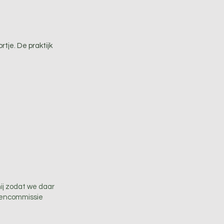
tje. De praktijk
ij zodat we daar
tencommissie