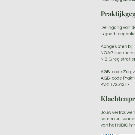
Praktijkge
De ingang van de 
is goed toegankel
Aangesloten bij:
NOAG licentien
NIBIG registrati
AGB-code Zorgve
AGB-code Praktij
KvK: 17254317
Klachtenp
Jouw vertrouwen 
samen uit kunne
van het NIBIG
ht